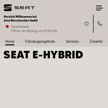
Herzlich Willkommen bei
Auto Bierschneider GmbH
Home
Geschlossen
Öffnet am Montag um 07:00 Uhr
Fahrzeugangebote
Home
Fahrzeugangebote
Services
Zubehör
SEAT ­­E-HYBRID
Services
Zubehör
SEAT FOR BUSINESS
Über uns